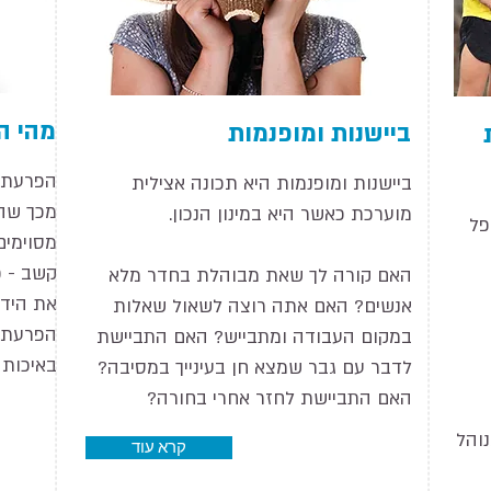
מהי ה
ביישנות ומופנמות
הפרעת 
ביישנות ומופנמות היא תכונה אצילית
מכך שה
מוערכת כאשר היא במינון הנכון.
פל
מסוימים
קשב - פ
האם קורה לך שאת מבוהלת בחדר מלא
את הידע
אנשים? האם אתה רוצה לשאול שאלות
הפרעת 
במקום העבודה ומתבייש? האם התביישת
באיכות 
לדבר עם גבר שמצא חן בעינייך במסיבה?
האם התביישת לחזר אחרי בחורה?
והל
קרא עוד